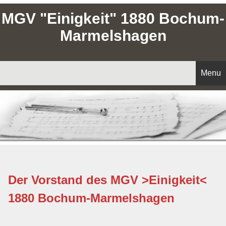
MGV "Einigkeit" 1880 Bochum-
Marmelshagen
Menu
Startseite
Aktuelles
Unser Chor
Der Vorstand des MGV >Einigkeit<
Vorstand
1880 Bochum-Marmelshagen
Chorleitung