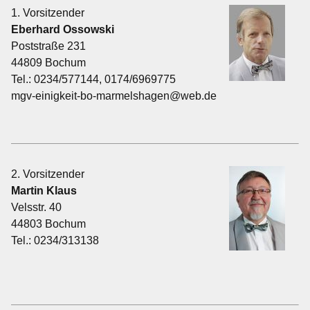
1. Vorsitzender
Termine
Eberhard Ossowski
Poststraße 231
Links
44809 Bochum
Tel.: 0234/577144, 0174/6969775
Kontakt
mgv-einigkeit-bo-marmelshagen@web.de
Galerie
Videos
2. Vorsitzender
Martin Klaus
Velsstr. 40
Impressum
44803 Bochum
Tel.: 0234/313138