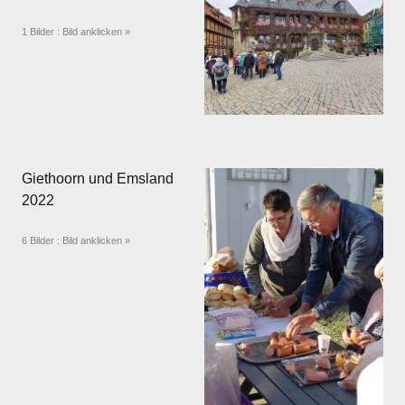
Termine
1 Bilder : Bild anklicken »
Links
Kontakt
Galerie
Giethoorn und Emsland
2022
Videos
6 Bilder : Bild anklicken »
Impressum